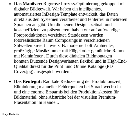
Das Manöver:
Rigorose Prozess-Optimierung gekoppelt mit
digitaler Bildgewalt. Wir haben ein intelligentes,
automatisiertes InDesign-Template entwickelt, das Daten
direkt aus den Systemen verarbeitet und fehlerfrei in mehreren
Sprachen ausgibt. Um die neuen Designs zeitnah und
kosteneffizient zu präsentieren, haben wir auf aufwendige
Fotoproduktionen verzichtet. Stattdessen wurden
fotorealistische Raum-Composings in verschiedenen
Stilwelten kreiert – wie z. B. moderne Loft-Ambientes,
großzügige Musikzimmer mit Flügel oder gemütliche Räume
mit Kaminfeuer . Durch diese digitalen Bildmontagen
konnten Dutzende Designvarianten flexibel und in High-End-
Qualität direkt für die Print- und Online-Kataloge (PD-
Cover.jpg) ausgespielt werden.
.
Das Beutegut:
Radikale Reduzierung der Produktionszeit,
Eliminierung manueller Fehlerquellen bei Sprachwechseln
und eine enorme Ersparnis bei den Produktionskosten für
Bildmaterial, ohne Abstriche bei der visuellen Premium-
Präsentation im Handel.
.
Key Details