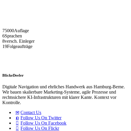
75000
Auflage
6
Sprachen
8
versch. Einleger
19
Folgeaufträge
BlickeDeeler
Digitale Navigation und ehrliches Handwerk aus Hamburg-Berne.
Wir bauen skalierbare Marketing-Systeme, agile Prozesse und
rechtssichere KI-Infrastrukturen mit klarer Kante. Kontext vor
Kontrolle.
Contact Us
Follow Us On Twitter
Follow Us On Facebook
Follow Us On Flickr